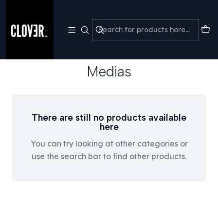

💳 Paga en 3 cuotas sin interés con Mercado Pago · Liquidación
P
NO CAMBIOS NO DEVOLUCIONES +50% DESCUENTO
Home
Accesorios
Medias
Medias
There are still no products available
here
You can try looking at other categories or
use the search bar to find other products.