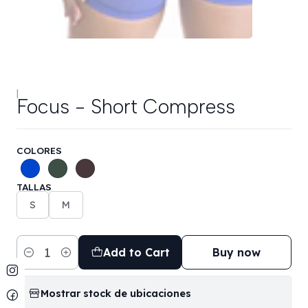
|
Focus - Short Compress
COLORES
TALLAS
S
M
Add to Cart
Buy now
Quantity
Mostrar stock de ubicaciones