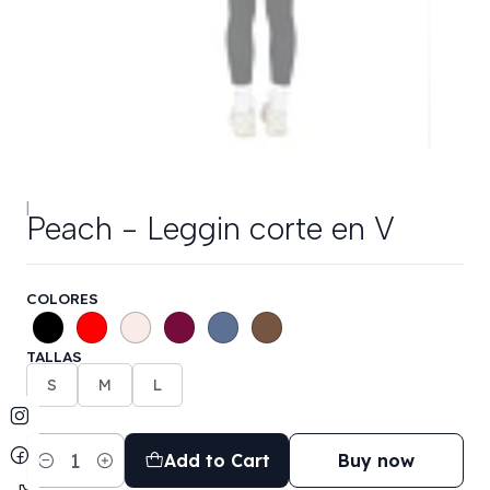
|
Peach - Leggin corte en V
COLORES
TALLAS
S
M
L
Add to Cart
Buy now
Quantity