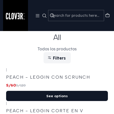

💳 Paga en 3 cuotas sin interés con Mercado Pago · Liquidación
P
NO CAMBIOS NO DEVOLUCIONES +50% DESCUENTO
Home
Leggins
All
All
Todos los productos
Filters
+12
|
-50%
OFF
PEACH - LEGGIN CON SCRUNCH
S/60
S/120
+1
See options
|
-53%
OFF
PEACH - LEGGIN CORTE EN V