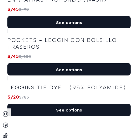
S/45
S/90
See options
|
-55%
OFF
POCKETS - LEGGIN CON BOLSILLO
TRASEROS
S/45
S/100
See options
|
-76%
OFF
LEGGINS TIE DYE - (95% POLYAMIDE)
S/20
S/85
See options