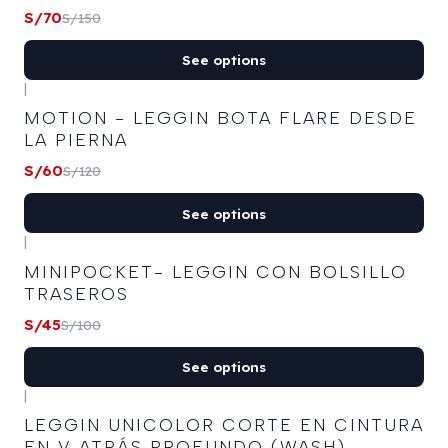
S/70
S/150
See options
|
-50%
OFF
MOTION - LEGGIN BOTA FLARE DESDE
LA PIERNA
S/60
S/120
See options
|
-55%
OFF
MINIPOCKET- LEGGIN CON BOLSILLO
TRASEROS
S/45
S/100
See options
|
-50%
OFF
LEGGIN UNICOLOR CORTE EN CINTURA
EN V ATRÁS PROFUNDO (WASH)