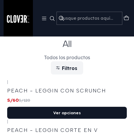

💳 Paga en 3 cuotas sin interés con Mercado Pago · Liquidación
P
NO CAMBIOS NO DEVOLUCIONES +50% DESCUENTO
Inicio
Leggins
All
All
Todos los productos
Filtros
+12
|
-50%
OFF
PEACH - LEGGIN CON SCRUNCH
S/60
S/120
+1
Ver opciones
|
-53%
OFF
PEACH - LEGGIN CORTE EN V