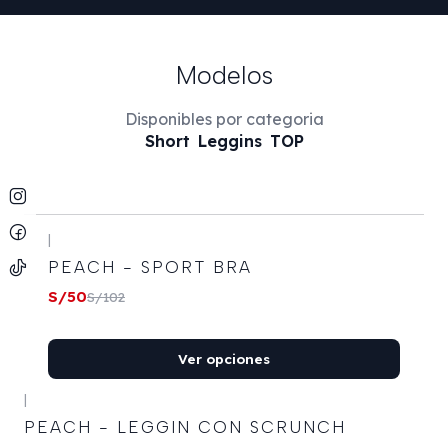
Modelos
Disponibles por categoria
Short
Leggins
TOP
+16
|
|
-51%
OFF
PEACH - SPORT BRA
P
S
S/50
S/102
S/
Ver opciones
+12
|
-50%
OFF
PEACH - LEGGIN CON SCRUNCH