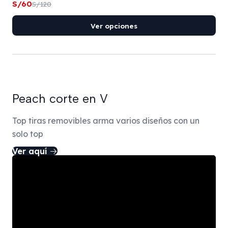
S/60
S/120
Ver opciones
Peach corte en V
Top tiras removibles arma varios diseños con un
solo top
Ver aquí