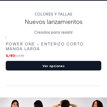
COLORES Y TALLAS
Nuevos lanzamientos
+1
Creados para resistir
|
-53%
OFF
POWER ONE - ENTERIZO CORTO
MANGA LARGA
S/80
S/170
Ver opciones