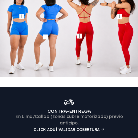
Ver producto
Ver pro
Ver producto
Ver producto
CONTRA-ENTREGA
En Lima/Callao (zonas cubre motorizado) previo
anticipo.
CLICK AQUÍ VALIDAR COBERTURA