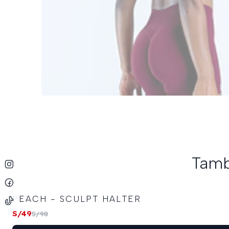
Tamb
|
-50%
OFF
PEACH - SCULPT HALTER
S/49
S/98