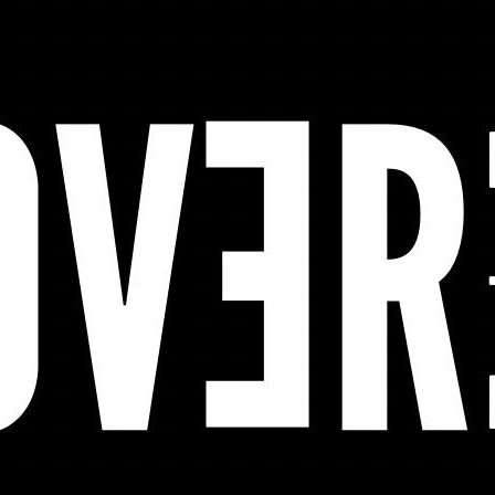
Mostrar stock de ubica
DESCRIPCIÓN
Tela de soporte técnico de 
Banda inferior con ribete p
DETALLES
Material
Tabla medidas
COMPARTIR ESTE PRODUCTO