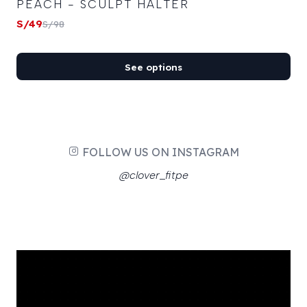
PEACH - SCULPT HALTER
S/49
S/98
See options
FOLLOW US ON INSTAGRAM
@clover_fitpe