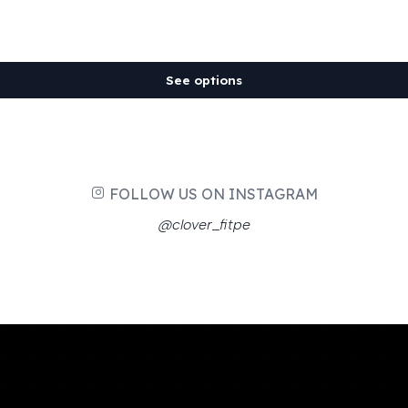
See options
FOLLOW US ON INSTAGRAM
@clover_fitpe