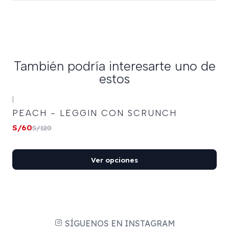
También podría interesarte uno de
estos
+12
|
-50%
OFF
PEACH - LEGGIN CON SCRUNCH
S/60
S/120
Ver opciones
SÍGUENOS EN INSTAGRAM