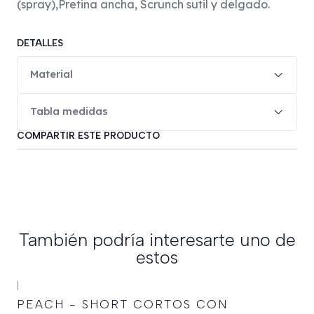
(spray),Pretina ancha, Scrunch sutil y delgado.
DETALLES
Material
Tabla medidas
COMPARTIR ESTE PRODUCTO
También podría interesarte uno de
estos
+19
|
-50%
OFF
PEACH - SHORT CORTOS CON